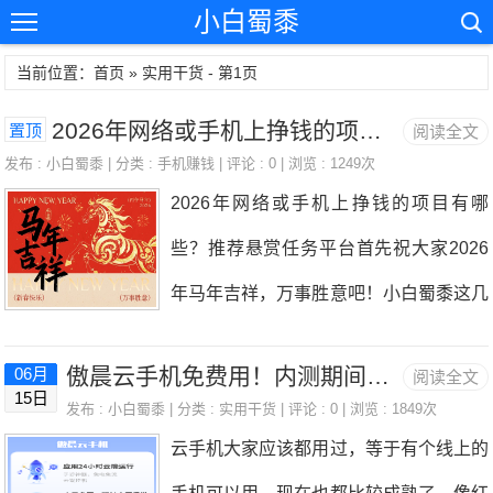
小白蜀黍
当前位置：首页 » 实用干货 - 第1页
2026年网络或手机上挣钱的项目有哪些？推荐悬赏任务平台
置顶
阅读全文
发布 :
小白蜀黍
| 分类 :
手机赚钱
| 评论 : 0 | 浏览 : 1249次
2026年网络或手机上挣钱的项目有哪
些？推荐悬赏任务平台首先祝大家2026
年马年吉祥，万事胜意吧！小白蜀黍这几
年都没怎么出现，因为大多数的时间都在
傲晨云手机免费用！内测期间每天免费续费一天云手机
06月
阅读全文
上班，空闲的很多时间都在砍传奇，投资
15日
发布 :
小白蜀黍
| 分类 :
实用干货
| 评论 : 0 | 浏览 : 1849次
的话也有参与，买了香港恒生科技指数基
云手机大家应该都用过，等于有个线上的
金，指数从3000点涨到6000点赚了点。