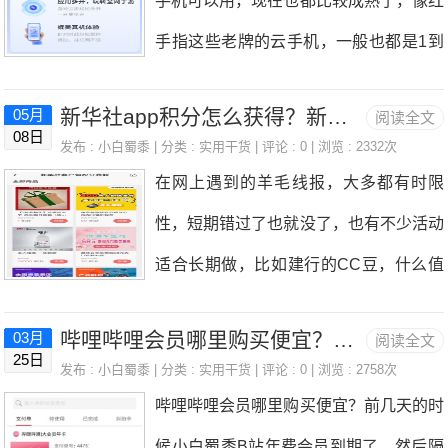
手机可以用，现在也都比较成熟了，像红
所谓大力出奇迹嘛，后面又加大了投入，
手指这些老牌的云手机，一般也都是1到
现在恒生科技指数从6600点降到5000点
几元用一天，想要找到一款真正免费的云
了，小白蜀黍的裤衩子都要亏没了，就算
新华社app积分怎么获得？新华社积分商城怎样兑换
05月
阅读全文
手机很难，今天小白蜀黍给大家推荐一下
08日
是仇人，知道小白蜀黍买的是恒生科技指
发布 :
小白蜀黍
| 分类 :
实用干货
| 评论 : 0 | 浏览 : 2332次
傲晨云手机，目前还在测试，想要买云手
在网上遇到的羊毛线报，大多都有时限
数，应该也可以释怀了。再说说网站吧，
机都没有购买的入口，注册登录后可以免
性，短期错过了也就没了，也有不少活动
网站实在是没有了昔日的辉煌，哪些随随
费领取一个云手机，每天还能免费续费一
适合长期做，比如建行的CC豆，什么值
便便写点文章就能获得流量的时代不复存
天，很好用。这个傲晨云手机是小白蜀黍
得买的碎银，陆金所系列的积分，网上国
在了。现在的这些小网站，除非细分领域
最近挂机一个传奇手游在用的，之前每天
哔哩哔哩会员哪里购买便宜？小白蜀黍105元买了B站年度大会员
03月
阅读全文
网的签到金，还有新华社的积分，这些活
的佼佼者，其他都很难被搜索推荐到前面
25日
云手机到期以后要重新领取一台云手机，
发布 :
小白蜀黍
| 分类 :
实用干货
| 评论 : 0 | 浏览 : 2758次
动需要每天坚持任务，后面可以兑换商
的页面，获得的流量也少的可怜，所以翻
哔哩哔哩会员哪里购买便宜？前几天的时
等于游戏啊，设置啊这些都要重新上传一
品，都是非常不错的活动。之前给大家介
看很多收藏的网站，基本都关闭或者转型
候小白蜀黍B站年费会员到期了，然后隔