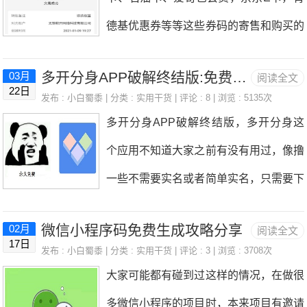
下，是跳转到淘宝之外的发卡链接交易
卡等，最低是10元的卡，100CC豆=1
有很多种，想要赚积分，首先先要了解每
德基优惠券等等这些券码的寄售和购买的
的，小白蜀黍就觉得不靠谱，再之后去搜
元，也就是要攒到1000CC豆就可以兑换
天都有哪些方式可以赚
平台。券码无忧是玖玖收旗下的平台，不
了下相关资讯，发现有很多被骗的视频，
了，获得的CC豆过一个月会过期，所以
多开分身APP破解终结版:免费使用应用多开撸毛必备
03月
阅读全文
过发展到现在，也都是同一个平台了，不
虽然价格不同，但是套路还是差不多的。
22日
要在一个月内获得1000CC豆。现在建行
发布 :
小白蜀黍
| 分类 :
实用干货
| 评论 : 8 | 浏览 : 5135次
过保留了两个渠道，玖玖收这个平台的
后来想到自己经常在用的券码无忧（玖玖
多开分身APP破解终结版，多开分身这
CC豆活动更新的还是挺快的，每年都会
话，小白蜀黍2019年推荐了一下，后来
收）就是一个可以去上面寄售电子会员
个应用不知道大家之前有没有用过，像撸
有新的一期，现在叫造福季存福气，给你
一直没管，这两天查看邀请链接的时候发
的，当然也可以去低价买这些会员自己用
一些不需要实名或者简单实名，只需要下
一个新的福气罐，随着福气罐的等级提
现玖玖收的邀请链接2020年8月就失效
了啊，就登录上去
载app手机号注册的软件很好用，等于多
升，每天可以获得更多的CC豆，最高一
了，但是看了下可提现余额，有408元可
微信小程序码免费生成攻略分享
02月
阅读全文
了N个手机下载app，不容易被检测到。
天可以领取100CC豆，小白蜀黍现在是
17日
以提现的，提现试了下，秒到账，这就让
发布 :
小白蜀黍
| 分类 :
实用干货
| 评论 : 3 | 浏览 : 3708次
像小白蜀黍的话，之前撸火牛视频的时候
每天领取23CC豆。除了每天领取的CC
大家可能都有碰到过这样的情况，在做很
我对这个平台刮目相看了，好平台啊！这
就用过这个多开分身，那个时候还是完全
豆以外，每天还有答题活动，拼图活动，
多微信小程序的项目时，本来项目有邀请
么多个月邀请链接失效，岂不是又亏了好