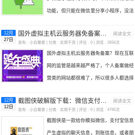
免费的，到了后面想再撸另一个软件的时
眼力大挑战（这个眼力大挑战小白蜀黍想
功能，但只能在微信里分享小程序，没法
几万元。玖玖收（券码无忧）注册：点我
候，发现多开分身已经收费了，自己还充
生成小程序码或者提取链接，二维码等。
进入玖玖收（券码无忧）登录地址：点我
了点钱使用，后来就没怎么用了。最近发
国外虚拟主机云服务器免备案？恒创主机跨年活动很便宜
12月
阅读全文
这样在推广时，只能微信渠道推广，不能
登录或者手机扫描下方二维码进入现在很
27日
现破零吧分享了这个多开分身终结版，也
发布 :
小白蜀黍
| 分类 :
实用干货
| 评论 : 0 | 浏览 : 2656次
直接发图片通过其他渠道推广，很不方
多羊毛活动，送的都是话费卡啊，视频会
国外虚拟主机云服务器免备案？现在互联
就是破解版，免费使用，能够实现应用多
便。之前有看到小程序转换小程序码的方
员卡，优惠券这些，通过券码无忧这样的
网的监管是越来越严格了，个人备案做经
开，制作分身，虚拟定位，还有微信和Q
法，但都比较麻烦，一般人操作不来，而
平台，就能够直接变现了，如下图，可以
营类的网站都很难了，所以很多人都选择
Q红包助手，也分享给大家，用的到的时
且有的还收费，现在有人专门做了自动转
看到，平台目前
国外虚拟主机或者云服务器了，小白蜀黍
候可以用起来！多开分身终结版：无了1.
换工具，只要关注公众号就能自动转小程
截图侠破解版下载：微信支付宝发朋友圈转账等装逼神器
12月
阅读全文
给大家推荐一下恒创主机，是自己一直在
下载后，打开界面如下：2.主要功能上面
12日
序码！微信小程序全自动转码的机器人，
发布 :
小白蜀黍
| 分类 :
实用干货
| 评论 : 0 | 浏览 : 4795次
用的，目前跨年盛典搞活动，所以比较便
都标注的很清楚了，比如这个“机型伪
截图侠是一款给你模拟微信，支付宝信息
也就是添加这个机器人为微信好友，然后
宜，有需求的小伙伴可以去看看，基本上
装”。3.可以做到修改手机识别码，序列
产生虚拟的聊天信息，到账信息，或者朋
把小程序分享给它，会自动转换成你需要