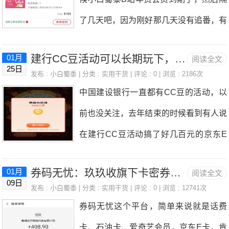
下，现在每天直接可以给领取的云手机续
绍过建行的CC豆，不少人都兑换了礼
了。那些网络上或者手机上挣钱的项目，
了几天吧，因为刚好那几天没有追番，有
费24小时了，很好用，内测期间，有用
品，今天就来说一说新华社的积分，昨天
现
个番剧更新了需要会员观看，就想着续费
没用都可以领取一台用用。有兴趣的朋友
刚用积分在兑换兑换商城里兑换了一瓶金
建行CC豆活动可以长期玩下，今天抽奖得到5元CC豆
01月
阅读全文
B站会员这事了，看了下B站上面直接续
点击下方进入傲晨云手机入口：点我进入
25日
六福的白酒，京东查了一下价格，将近3
发布 :
小白蜀黍
| 分类 :
实用干货
| 评论 : 0 | 浏览 : 2186次
费，年度大会员是168元，连续包年是14
现在的每天免费领取云手机免费续时活动
中国建设银行一直都有CC豆的活动，以
00块钱，还不错。新华社APP，很多人
8元，算是最便宜了，后来想到去其他平
规则如下：傲晨云手机免费续时活动火热
前也没关注，去年结束的时候看到有人说
应该不陌生，是非常权威的媒体，APP
台看看有没有便宜一点的渠道。先是淘宝
进行中!各位尊重的傲晨云手机用户们，
在建行CC豆活动搞了好几百元的京东E
里没有广告，内容也很严谨，适合日常看
逛了一下，没有找到很优惠的，期间还在
免费领取云手机免
卡，小白蜀黍就来了兴趣，但是网上找找
新闻资讯，平时使用过程，还能赚到积
淘宝搜到一个68元充两年的B站年度大会
券码无忧：玖玖收旗下卡密券码寄售购买平台
01月
阅读全文
攻略好像都不是最新的，就自己去建行A
分，然后用积分到兑换兑换商品里面，兑
09日
员的，虽然是个新店但是一水的好评，真
发布 :
小白蜀黍
| 分类 :
实用干货
| 评论 : 0 | 浏览 : 12741次
PP和公众号里参与试了下。首先建行CC
换各种礼品。新华社app如何获得积分？
券码无忧这个平台，简单来说就是话费
是狗看了都心动啊，后来进去咨询了一
豆可以兑换京东E卡，天猫超市卡，话费
新华社APP获得积分的方法，目前来说
卡、石油卡、爱奇艺会员，京东E卡，肯