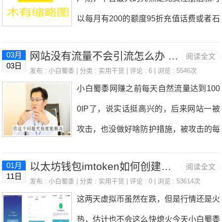
把不要的东西转售给需要的人。玖玖收
钱的情况，都很让人尴尬，而且这种时
售转让攻略：茶蛋权益平台的话费代充业
以每月有200的额度95折充值话费或者石
（券码无忧）注册：点我进入玖玖收（券
候，人的运气也会变的有点衰，可谓屋漏
务，任何
油卡，这个折扣在现在来说，免费的里面
码无忧）登录地址：点我登录或者手机扫
偏逢连夜雨，问别人借钱吧，别人好像也
网站没有流量不会引流怎么办 能花钱解决的事就不要逼逼
03月
阅读全文
是很给力的了，邀请好友可以获得更多额
描下方二维码进入注册玖玖收，注册后绑
03日
和你一样也缺钱，而且还躲着你一样，这
发布 :
小白蜀黍
| 分类 :
实用干货
| 评论 : 6 | 浏览 : 5546次
度，推荐大家使用。“云闪充”是一款生活
定支付宝，需要芝麻认证，完善资料后，
小白蜀黍网赚之前每天自然流量达到100
感觉真是让人心寒。急用钱，借钱还借不
服务类APP，致力于整合嫁接各领域资
就可以接单出售优惠劵了。支持回收：话
0IP了，说实话挺高兴的，后来网站一被
到的时候，你想到的一定是贷款或者信用
源，倾力打造社会生活全阶段、全方位的
费直充（9.75~9.9折）、Q币寄售（9~9.
攻击，也没做好啥防护措施，被攻击的每
卡，贷款的话需要有一定的信用或者抵
省心、省力、省钱的互联网平台。说句大
天连接不上，后来勉强可以访问网站了，
押，而之前你已经有贷款的话就会很难申
白话：云闪充是个充话费、油卡、流量都
以太坊钱包imtoken如何创建和使用 以太坊钱包使用教程
01月
阅读全文
流量却只有200左右的IP了，无奈啊，这
请，信用卡的话，如果你之前已经有了的
11日
省钱的APP。在“云闪充”您可以9.5折充
发布 :
小白蜀黍
| 分类 :
实用干货
| 评论 : 0 | 浏览 : 53614次
么一折腾别说流量了，自己感觉写起文章
话还不错，急用钱的时候再申请，肯定是
这两天虚拟币虽然在跌，但是行情还是火
值全国话费、油卡、流量，直冲秒到账，
来都冷清的很。然后引流嘛，无非就是多
来不及了，因为申请信用卡，一般5个工
热，估计也不会这么快熄火今天小白蜀黍
无套路！！！95元充值100元充话费；95