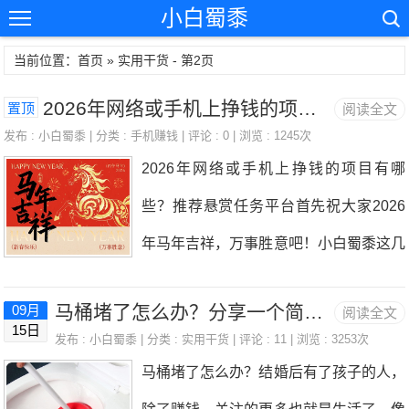
小白蜀黍
当前位置：首页 » 实用干货 - 第2页
2026年网络或手机上挣钱的项目有哪些？推荐悬赏任务平台
置顶
阅读全文
发布 :
小白蜀黍
| 分类 :
手机赚钱
| 评论 : 0 | 浏览 : 1245次
2026年网络或手机上挣钱的项目有哪
些？推荐悬赏任务平台首先祝大家2026
年马年吉祥，万事胜意吧！小白蜀黍这几
年都没怎么出现，因为大多数的时间都在
马桶堵了怎么办？分享一个简单可行的疏通下水道方法
09月
阅读全文
上班，空闲的很多时间都在砍传奇，投资
15日
发布 :
小白蜀黍
| 分类 :
实用干货
| 评论 : 11 | 浏览 : 3253次
的话也有参与，买了香港恒生科技指数基
马桶堵了怎么办？结婚后有了孩子的人，
金，指数从3000点涨到6000点赚了点。