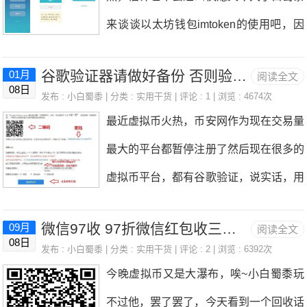
曝光自己的网站，多评论多去其他高权重
作日是需要的，也就是从你申请到可以使
来谈谈以太坊钱包imtoken的使用吧，因
元充值100元油卡；而且签到每天送0.1
的网站多留外链，道理我都懂，但是见效
用，差不多要一个礼拜
为现在越来越多的虚拟币活动也是需要以
—99元的现金奖励。推广也有收益哟。
太慢了，如何付费获得流量其实是大家可
谷歌验证器请做好备份 否则验证没了虚拟币就没了然后啥都没了
01月
阅读全文
太坊钱包地址了。一，安装下载（官网下
目前“云闪充”在APPStore、腾讯、百
08日
以考虑考虑的。比如现在有很多任务发布
发布 :
小白蜀黍
| 分类 :
实用干货
| 评论 : 1 | 浏览 : 4674次
载 ）安卓用户可以在相应的安卓应用市
度、小米、华为、OPPO、360等各大AP
最近虚拟币火热，币安网作为现在交易量
的网站，可以发布浏览广告任务，大概5
场里，轻松搜索“imToken”即可下载。而
P商店均已上架，可以放心下载！感兴趣
最大的平台都暂停注册了然后现在很多的
元左右1000IP的点击，感觉便宜啊，虽
在国内的IOS用户就比较麻烦一点，由于
的亲们，还等什么
虚拟币平台，都有谷歌验证，说实话，用
然效果没有精准引流的好，但是只要你的
在国内AppStore里搜索不到imToken软
了谷歌验证账号确实会很安全，因为等于
网站有价值，总是能留下一部分流量的。
件，需要使用除大陆以外的AppleID(香
微信97收 97折微信红包收三网话费卡
09月
阅读全文
给账号加了一个U盾（当你账号上资金多
再不济，花点钱发布浏览广告，每天自己
08日
港、美国的都可以)登录，然后在AppStor
发布 :
小白蜀黍
| 分类 :
实用干货
| 评论 : 2 | 浏览 : 6392次
了的时候，你肯定也会希望账号有个更加
看看站长统计的数据也会高兴一些嘛，而
今晚虚拟币又是大瀑布，唉~小白蜀黍玩
e里才能搜到该软件。而获得海外AppleI
安全的防护）。但是，在启用谷歌验证的
且浏览量多的网站，被搜索引擎蜘蛛抓取
不过他，罢了罢了，今天看到一个回收话
D的方法，这里强烈推荐上淘宝购买，只