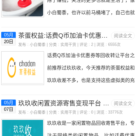
除了赚钱，关注的更多也就是生活了，像
所谓大力出奇迹嘛，后面又加大了投入，
小白蜀黍，也许以前马桶堵了，自己也就
现在恒生科技指数从6600点降到5000点
花钱让人来通了，他们拿个工具，通一下
了，小白蜀黍的裤衩子都要亏没了，就算
茶蛋权益:话费Q币加油卡优惠券等回收转让平台附撸毛渠道
05月
阅读全文
很快，也就100元搞定，但是现在养了孩
20日
是仇人，知道小白蜀黍买的是恒生科技指
发布 :
小白蜀黍
| 分类 :
实用干货
| 评论 : 2 | 浏览 : 6555次
子，也是觉得压力大了。这次家里马桶堵
话费Q币加油卡优惠券等回收转让平台之
数，应该也可以释怀了。再说说网站吧，
了就是女儿干的，早上没看住的时候，他
前推荐过玖玖收，今天推荐的茶蛋权益和
网站实在是没有了昔日的辉煌，哪些随随
把厕所里一包纸巾全部扔到马桶里了，然
玖玖收差不多，也是支持这些虚拟类的充
便便写点文章就能获得流量的时代不复存
后下午才发现，因为冲水的时候发现水已
值卡优惠券回收转让的平台，也很不错。
在了。现在的这些小网站，除非细分领域
经下不去了。于是想自己试着疏通一下，
玖玖收闲置资源寄售变现平台 话费加油卡Q币黄金名酒优惠券回收
05月
阅读全文
不过茶蛋权益界面布局上更加直观一点，
的佼佼者，其他都很难被搜索推荐到前面
07日
开始的时候用个衣架剪开了，想捅捅看，
发布 :
小白蜀黍
| 分类 :
实用干货
| 评论 : 0 | 浏览 : 33776次
想寄售的东西很快能找到入口。比如今天
的页面，获得的流量也少的可怜，所以翻
玖玖收是一家闲置物品回收寄售平台，专
但是后来发现马桶的下水是弯曲的，这种
支付宝520有个10点抢30元星巴克优惠券
看很多收藏的网站，基本都关闭或者转型
注于网络类的闲置物品，比如话费优惠