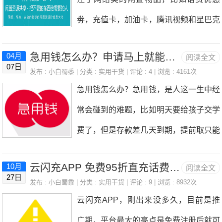
铁丝的根本没用。后来去搞了个上图的马
的活动，如下图，只要1分钱加520积分
了。那些网络上或者手机上挣钱的项目，
劵，充值卡，加油卡，腾讯视频和星巴克
桶吸，搞了几把发现也还是不顶用，水还
就能兑换，在茶蛋权益上回收的话是25
现
的劵卡等，还可以寄售Q币充值，酒类和
是下不去，后来想起来之前自己淘宝上买
元，这样的话如果抢到了就是25元钱，
急用钱怎么办？申请马上就能下款使用提现的口子推荐
04月
阅读全文
其他实物，平时网上有很多的活动，撸的
过一个“一炮通”，当时想买来自己疏通
07日
可惜的是小白蜀黍没有抢到，哈哈。茶蛋
发布 :
小白蜀黍
| 分类 :
实用干货
| 评论 : 4 | 浏览 : 4161次
都是话费和优惠券等，优惠券这些自己不
的，但是后来家里人先喊人来疏通了，就
急用钱怎么办？急用钱，是人这一生中经
网上回收的显示如下：可以看到，其实很
用就浪费了，通过玖玖收这个平台，就能
没用上，但是放在老家了，于是打电话给
常会碰到的难题，比如明天要给孩子交学
多活动，撸毛的收益都是挺高的，只要找
把这些劵卡通过平台回收寄售变成人民
老妈，让老妈给找一下这个，打电话给老
费了，但是存款差几天到期，提前取只能
到合适的回收平台，比如玖玖收或者茶蛋
币！玖玖收优惠券等回收，根据不同会员
妈后，没想到她
按活期算损失利息；年底了贷款到期需要
网，都能变现获得高收益。怎么加入茶蛋
级别97.5-99折不等，支付宝提现，0.1元
云闪充APP 免费95折直充话费和油卡 无套路直接到账
10月
阅读全文
一笔钱周转一下再从银行贷出来；突然生
权益玖玖收（券码无忧）注册：点我进入
27日
起提现。所以说，玖玖收可以简单高效的
发布 :
小白蜀黍
| 分类 :
实用干货
| 评论 : 9 | 浏览 : 8932次
病住院了要手术需要一大笔钱，但是钱在
玖玖收（券码无忧）登录地址：点我登录
云闪充APP，刚出来没多久，目前是推
把你手中的闲置资源价值最大化的平台，
股市里套住了出不来。出现上述这些急用
或者手机扫描下方二维码进入茶蛋权益寄
广期，平台最大的亮点是免费注册后就可