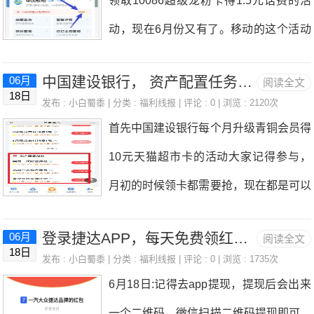
领取10086超级宠粉卡得1.5元话费的活
所谓大力出奇迹嘛，后面又加大了投入，
动，现在6月份又有了。移动的这个活动
现在恒生科技指数从6600点降到5000点
比较简单，上次大家也拿了1.5元话费，
了，小白蜀黍的裤衩子都要亏没了，就算
中国建设银行， 资产配置任务免费赚1100CC豆（11元）！
06月
阅读全文
这次继续来领取吧。支付宝APP搜索
18日
是仇人，知道小白蜀黍买的是恒生科技指
发布 :
小白蜀黍
| 分类 :
福利线报
| 评论 : 0 | 浏览 : 2120次
『中国移动』，如下图所示点击进入，点
首先中国建设银行每个月升级青铜会员得
数，应该也可以释怀了。再说说网站吧，
击“领取”。注意下拉，一张1元的，一张0.
10元天猫超市卡的活动大家记得参与，
网站实在是没有了昔日的辉煌，哪些随随
5元的。领取后点击去使用，券才会到
月初的时候领卡都需要抢，现在都是可以
便便写点文章就能获得流量的时代不复存
账，然后点击使用就能充值到账了。一张
领取了。然后再说下现在建行的CC豆活
在了。现在的这些小网站，除非细分领域
券使用后再去点另一张券，点击去使用，
登录捷达APP，每天免费领红包累计到次月提现！
06月
阅读全文
动，感觉现在的CC豆活动比之前奖励低
的佼佼者，其他都很难被搜索推荐到前面
18日
就会出来了。还有个5元的充值券，需要
发布 :
小白蜀黍
| 分类 :
福利线报
| 评论 : 0 | 浏览 : 1735次
了很多，但是还是值得每天登陆玩一下
的页面，获得的流量也少的可怜，所以翻
6月18日:记得去app提现，提现后会出来
去中国移动APP领取，小白蜀黍现在没
的，毕竟现在经济不怎么样，有靠谱能撸
看很多收藏的网站，基本都关闭或者转型
一个二维码，微信扫描二维码提现即可。