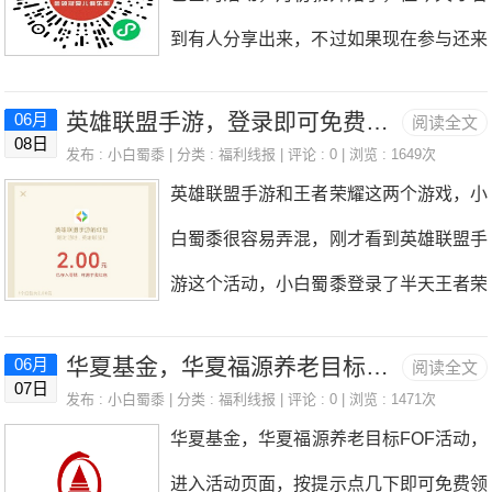
一般都是第一次中奖几率大一些。
到有人分享出来，不过如果现在参与还来
到账。之后再过个5天，再去抽抽试试
得及，完成7天任务，其实和签到差不
看。
英雄联盟手游，登录即可免费领2元微信红包！
06月
阅读全文
多，可以获得6.6元，66元，666元的三
08日
发布 :
小白蜀黍
| 分类 :
福利线报
| 评论 : 0 | 浏览 : 1649次
个档位红包，随机发，或者得实物礼品！
英雄联盟手游和王者荣耀这两个游戏，小
参与的话今天6月12日是最后上车机会
白蜀黍很容易弄混，刚才看到英雄联盟手
了。活动时间：2022年6月1日-6月18日2
游这个活动，小白蜀黍登录了半天王者荣
3:59活动方法：1.微信扫码进入2.授权微
耀，登录后领取红包都提示自己没有注册
信登录，信息日期那些随便选，完成当天
华夏基金，华夏福源养老目标FOF活动免费领0.36！
06月
阅读全文
游戏，多次退出重新进也还是一样，气的
07日
任务。3.每天一关，需要连续完成7天，
发布 :
小白蜀黍
| 分类 :
福利线报
| 评论 : 0 | 浏览 : 1471次
我想摔手机，后来再看了下发现是英雄联
华夏基金，华夏福源养老目标FOF活动，
今天6月12日到6月18日，刚好够7天。4.
盟手游，头皮感到一阵尴尬……这次英雄
进入活动页面，按提示点几下即可免费领
完成后，可以获得6.6元，66元，666元