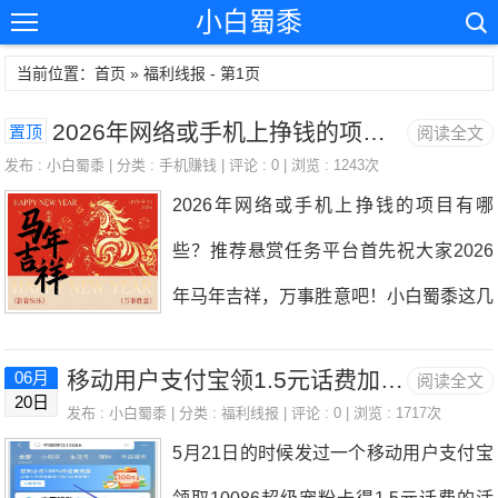
小白蜀黍
当前位置：首页 » 福利线报 - 第1页
2026年网络或手机上挣钱的项目有哪些？推荐悬赏任务平台
置顶
阅读全文
发布 :
小白蜀黍
| 分类 :
手机赚钱
| 评论 : 0 | 浏览 : 1243次
2026年网络或手机上挣钱的项目有哪
些？推荐悬赏任务平台首先祝大家2026
年马年吉祥，万事胜意吧！小白蜀黍这几
年都没怎么出现，因为大多数的时间都在
移动用户支付宝领1.5元话费加5元充值券
06月
阅读全文
上班，空闲的很多时间都在砍传奇，投资
20日
发布 :
小白蜀黍
| 分类 :
福利线报
| 评论 : 0 | 浏览 : 1717次
的话也有参与，买了香港恒生科技指数基
5月21日的时候发过一个移动用户支付宝
金，指数从3000点涨到6000点赚了点。