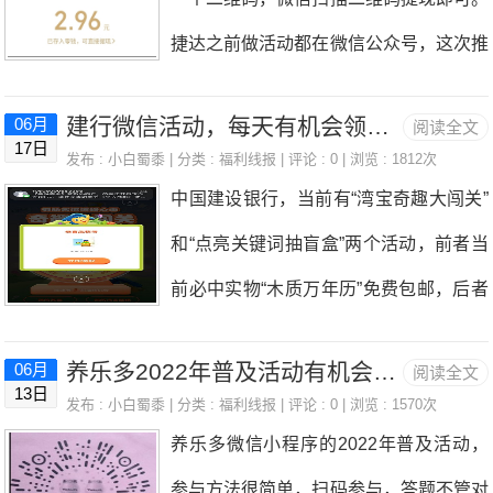
有网络，懒得下载，等回家了连上WIFI
的就撸一下。今天推荐的是中国建设银行
了。那些网络上或者手机上挣钱的项目，
捷达之前做活动都在微信公众号，这次推
再下载了进去看看。
“初夏无限好，奋斗正当时”活动，当前有
现
出了自己的APP，还做了推广活动，登
三个简单的任务，简单浏览下即可完成，
建行微信活动，每天有机会领木质万年历或5元京东e卡
06月
阅读全文
录捷达APP即可免费领取红包，开始的
17日
可以获得1100CC豆，可兑换10元京东E
发布 :
小白蜀黍
| 分类 :
福利线报
| 评论 : 0 | 浏览 : 1812次
时候没在意，后来看小兔发了说第一次可
中国建设银行，当前有“湾宝奇趣大闯关”
卡等，自用，或者出第三方平台，按当前
以领到1.36元就来兴致了，试了两个号，
和“点亮关键词抽盲盒”两个活动，前者当
价格可以卖到9.4元！活动时间：即日起
都是领到1.36元，明天不知道领多少。捷
前必中实物“木质万年历”免费包邮，后者
至2022年6月30日活动方法：点此进入1.
达正举办着“红包小银行，福利天天享”活
有一定几率抽中5元京东E卡。小白蜀黍
或者扫码进入2.登录，点击任务中心，找
动，活动期间每天登录后，即可在首页免
养乐多2022年普及活动有机会抽中0.5元以上
06月
阅读全文
今天自己测试了一下，两个活动一共抽奖
到下面三个资产配置的任务。3.跳转到建
13日
费领取红包，金额未知，反正第一天领到
发布 :
小白蜀黍
| 分类 :
福利线报
| 评论 : 0 | 浏览 : 1570次
8次，全部都是抽到手机壁纸，没啥用，
设银行APP，完成任务，CC豆不是即时
养乐多微信小程序的2022年普及活动，
了1.36元，红包累计到次月18日进行提
不过第二天又可以参与，没中奖的就每天
到账，2-5个工作日内才到。到时在活动
参与方法很简单，扫码参与，答题不管对