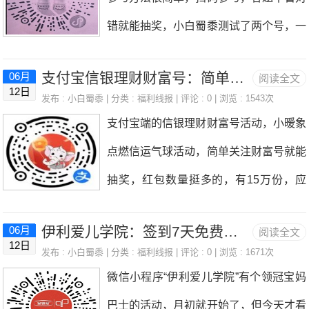
现，过期会清零，到时我也会提醒大家！
都试试呗，所以也还是把活动分享一下。
页面-我的-兑换中心-超值好
错就能抽奖，小白蜀黍测试了两个号，一
活动时间：长期有效活动链接：https://m
1.湾宝奇趣大闯关活动时间：2022年6月
个号得到0.5元，还有个号只抽到壁纸，
p.weixin.qq.com/s/nHYOGlkT4_12OjJJ5
8日-6月23日活动方法：微信扫描下方二
支付宝信银理财财富号：简单关注领0.2元
06月
阅读全文
不过看活动说过5天还能抽，所以感觉还
cUo_w1.点击活动链接进入后有下载二维
12日
维码进入输入建行对应的手机号验证登
发布 :
小白蜀黍
| 分类 :
福利线报
| 评论 : 0 | 浏览 : 1543次
是可以试试的。活动时间：至6月30日活
码，下载捷达APP，手机号或者微信登
支付宝端的信银理财财富号活动，小暧象
录，玩3关一共6次抽奖机会。亲测抽到
动方法：微信扫描下方小程序码扫码进入
录。2.在首页点礼
点燃信运气球活动，简单关注财富号就能
木质万年历，在建行APP首页-是善融商
后选择自己养乐多订购模式然后答题就能
抽奖，红包数量挺多的，有15万份，应
务-我的-优惠券，直接下单，支付0元。2.
抽奖了建议填写自己是月订购用户，然后
该是大概率中一个小红包，小白蜀黍测试
点亮关键词抽盲盒活动时间：2022年6月
现在答题答案是9米，自己抽奖抽中的是
伊利爱儿学院：签到7天免费领6.6元红包或者实物！
06月
阅读全文
了两个号，都是中0.2元。活动时间：截
16日-6月28日活动方法：微信扫描下方
12日
按这个答的，写自己是零购用户就是壁
发布 :
小白蜀黍
| 分类 :
福利线报
| 评论 : 0 | 浏览 : 1671次
止6月30号活动方法：支付宝扫描下方进
二维码进入每天可点亮1个关键词免费抽
微信小程序“伊利爱儿学院”有个领冠宝妈
纸，不知道有没有关系。抽中的零钱直接
入每天一次抽奖机会，抽到的红包秒推。
2次，有几率抽到5元京东E卡。
巴士的活动，月初就开始了，但今天才看
到账，不过不是秒到，大概10分钟左右