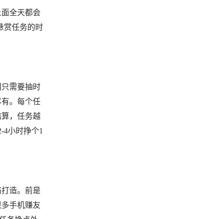
上面全天都会
悬赏任务的时
们只需要抽时
尽有。每个任
结算，任务越
4小时挣个1
络打造。前是
很多手机赚友