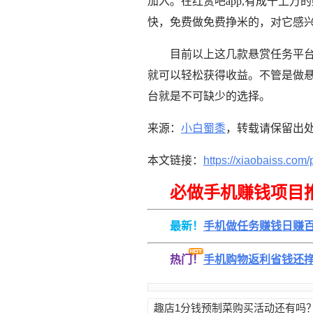
加入。在红赏吧app,有成千上
快，免费做免费挣米的，对它感
目前以上这几款悬赏任务平
就可以轻松获得收益。不管是做
台就是不可缺少的选择。
来源：
小白蜀黍
，转载请保留出
本文链接：
https://xiaobaiss.com/
必做手机赚钱项目
最新！
手机做任务赚钱日赚
热门！
手机购物返利省钱还
趣店1分钱预制菜购买活动还有吗