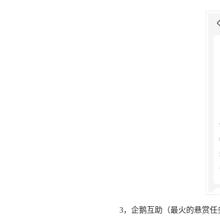
3，企鹅互助
（最火的悬赏任