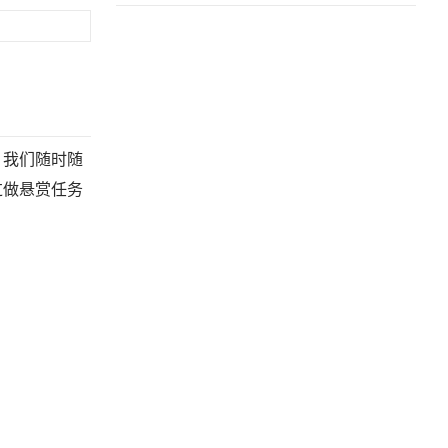
。我们随时随
过做悬赏任务
。