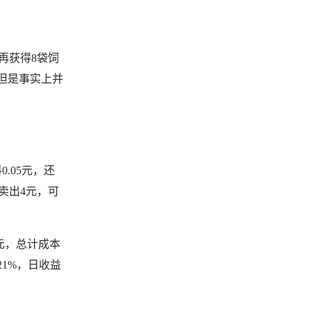
再获得8袋饲
但是事实上并
.05元，还
卖出4元，可
元，总计成本
21%，日收益