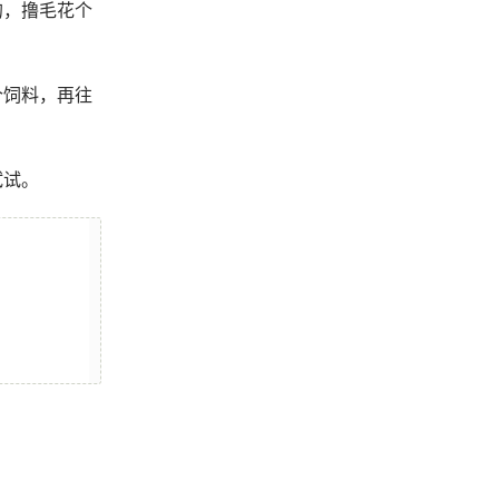
的，撸毛花个
个饲料，再往
试试。
图