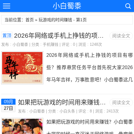
小白蜀黍
当前位置：首页 » 玩游戏的时间赚钱 - 第1页
2026年网络或手机上挣钱的项目有哪些？推荐悬赏任务平台
置顶
阅读全文
发布 :
小白蜀黍
| 分类 :
手机赚钱
| 评论 : 0 | 浏览 : 1248次
2026年网络或手机上挣钱的项目有哪
些？推荐悬赏任务平台首先祝大家2026
年马年吉祥，万事胜意吧！小白蜀黍这几
年都没怎么出现，因为大多数的时间都在
如果把玩游戏的时间用来赚钱？小白蜀黍博客是否又会不一样
09月
阅读全文
上班，空闲的很多时间都在砍传奇，投资
27日
发布 :
小白蜀黍
| 分类 :
小白头条
| 评论 : 8 | 浏览 : 2413次
的话也有参与，买了香港恒生科技指数基
如果把玩游戏的时间用来赚钱？小白蜀黍
金，指数从3000点涨到6000点赚了点。