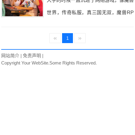
大学的时候一直沉迷于网络游戏，像魔兽
所谓大力出奇迹嘛，后面又加大了投入，
世界，传奇私服，真三国无双，魔兽RP
现在恒生科技指数从6600点降到5000点
G，魔域，跑跑卡丁车等等，玩起游戏来
了，小白蜀黍的裤衩子都要亏没了，就算
时间过的很快，一天天的很快就过去，有
‹‹
1
››
是仇人，知道小白蜀黍买的是恒生科技指
时候回过头来想想，感觉在游戏上花了那
网站简介
|
免责声明
|
数，应该也可以释怀了。再说说网站吧，
么多时间，如果大学的时候用这些时间来
Copyright Your WebSite.Some Rights Reserved.
网站实在是没有了昔日的辉煌，哪些随随
学习，或者现在的时候用玩游戏的时间来
便便写点文章就能获得流量的时代不复存
赚钱，小白蜀黍网赚是不是就会不一样?
在了。现在的这些小网站，除非细分领域
昨天吧一天也没有更新网站，其实也不是
的佼佼者，其他都很难被搜索推荐到前面
没有时间，晚上的时候吃完晚饭，就开始
的页面，获得的流量也少的可怜，所以翻
魔兽世界怀旧服之旅了，小白蜀黍的LR
看很多收藏的网站，基本都关闭或者转型