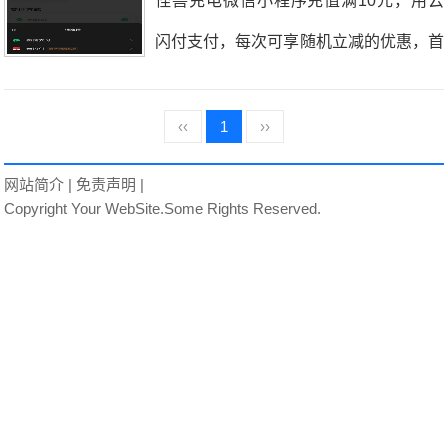
怪兽充电微信小程序充值满10元，用云
所谓大力出奇迹嘛，后面又加大了投入，
闪付支付，每次可享随机立减的优惠，首
现在恒生科技指数从6600点降到5000点
次一般在1元左右，后面每次在0.2元左
了，小白蜀黍的裤衩子都要亏没了，就算
右，虽然不限制次数，但建议点到为止！
‹‹
1
››
是仇人，知道小白蜀黍买的是恒生科技指
小白蜀黍充值了两次，完了提现到微信零
网站简介
|
免责声明
|
数，应该也可以释怀了。再说说网站吧，
钱，弄个1.2元明天早上加个包子。活动
Copyright Your WebSite.Some Rights Reserved.
网站实在是没有了昔日的辉煌，哪些随随
时间：短期有效活动方法：1.微信搜索
便便写点文章就能获得流量的时代不复存
“怪兽充电”小程序，进入个人中心，绑定
在了。现在的这些小网站，除非细分领域
手机号，充值10元，微信支付点击充
的佼佼者，其他都很难被搜索推荐到前面
值，之后选择云闪付。2.如图，显示满10
的页面，获得的流量也少的可怜，所以翻
元随机减，则说明活动还有效。3.跳转到
看很多收藏的网站，基本都关闭或者转型