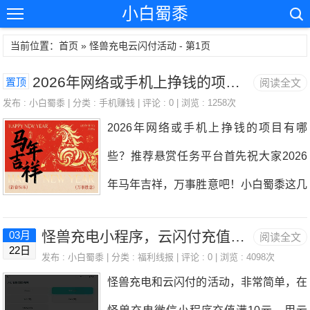
小白蜀黍
当前位置：首页 » 怪兽充电云闪付活动 - 第1页
2026年网络或手机上挣钱的项目有哪些？推荐悬赏任务平台
置顶
阅读全文
发布 :
小白蜀黍
| 分类 :
手机赚钱
| 评论 : 0 | 浏览 : 1258次
2026年网络或手机上挣钱的项目有哪
些？推荐悬赏任务平台首先祝大家2026
年马年吉祥，万事胜意吧！小白蜀黍这几
年都没怎么出现，因为大多数的时间都在
怪兽充电小程序，云闪付充值快速赚1元以上！
03月
阅读全文
上班，空闲的很多时间都在砍传奇，投资
22日
发布 :
小白蜀黍
| 分类 :
福利线报
| 评论 : 0 | 浏览 : 4098次
的话也有参与，买了香港恒生科技指数基
怪兽充电和云闪付的活动，非常简单，在
金，指数从3000点涨到6000点赚了点。