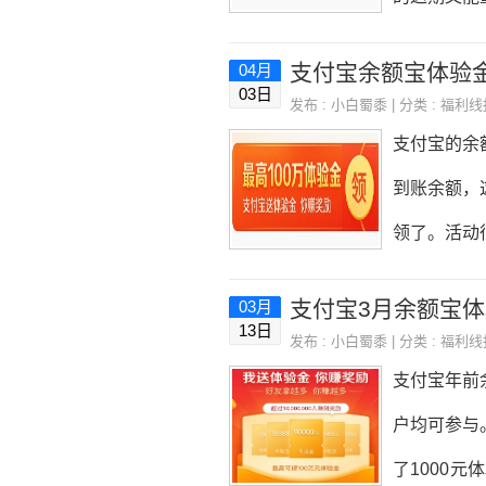
网站，基本
金小白蜀黍
支付宝余额宝体验
04月
动到账余额
03日
发布 :
小白蜀黍
| 分类 :
福利线
的活动是可
支付宝的余
右，也还是
到账余额，
注个公众号
领了。活动
与的，一天
300元体
支付宝3月余额宝
03月
的话收益估
13日
发布 :
小白蜀黍
| 分类 :
福利线
平台上，比
支付宝年前
验金，你自
户均可参与
验金还是挺
了1000