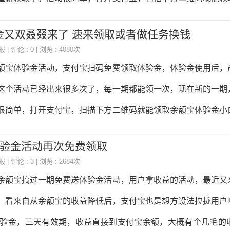
都关闭或者转型了。那些网络上或者手机上挣钱的项目，现
这次还是领到了300元体验金，领取后需要点击使用，才会计入
金又双叒叕来了 速来领取或者做任务换钱
，300元体验金的话收益估计只有5分多钱。当然了，这些领取
报
| 评论 : 0 | 浏览 : 4080次
以在类似众人帮的悬赏任务平台完成任务换钱的，一般完成后可
额宝体验金活动，支付宝扫码免费领取体验金，体验金使用后，
不错的，推荐大家去这类平台看看，平时在平台上做做任务也能
这个活动已经出来很多次了，每一期都能领一次，现在新的一期
可以得到5毛，下载个APP试玩可以得到2元这样，非常简单，
很简单，打开支付宝，扫描下方二维码就能领取余额宝体验金小
花个一二个小时做下就能得到一二十元，有兴趣的点击下方文章
验金，领取后需要点击使用，才会计入收益，收益自动到账余额，3
体验金活动再次免费领取
计只有5分多钱。那么标题说的做任务换钱是什么意思呢？那就
报
| 评论 : 3 | 浏览 : 2684次
如类似众人帮的软件，有很多人在放单让别人领体验金，因为别
余额宝搞过一期免费送体验金活动，用户拿收益的活动，最近又
己也就能得到多少体验金，虽然老用户不如狗，体验金很少，但
。看来自从余额宝的收益降低后，支付宝也是想方设法拉拢用户
多的，那么如果你之前领取过体验金了，就可以去悬赏任务平台
元体验金，三天有效期，收益直接到支付宝余额，大概有个几毛的