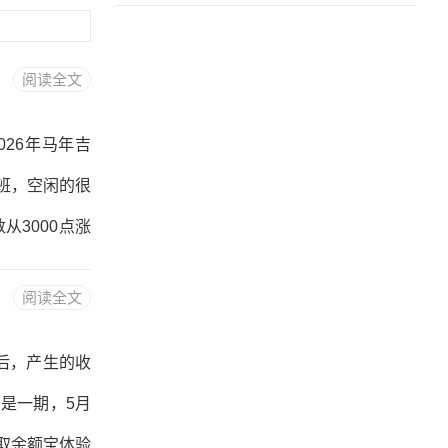
阅读全文
26年马年吉
班，空闲的很
3000点涨
数从6600点
阅读全文
黍买的是恒生
煌，哪些随随
后，产生的收
分领域的佼佼
是一期，5月
看很多收藏的
取余额宝体验