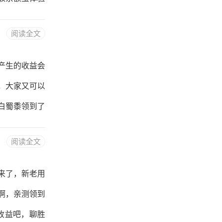
收益，收益自
阅读全文
余额宝体验金
以得到3毛左
产生的收益会
赚钱，比如关
，大家又可以
而且是免费参
白蜀黍领到了
了解
00元体验金
阅读全文
是在悬赏任务
人领取多少体
来了，新老用
是新用户的体
啊，亲测领到
上扫他们的码
收益吧，聊胜