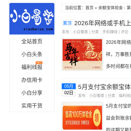
当前位置：首页 » 余额宝体验金 - 第
2026年网络或手
置顶
发布 :
小白蜀黍
| 分类 :
手机赚钱
| 评论 :
全站首页
2026年
小白头条
祥，万事胜
多时间都在
福利线报
到6000
办信用卡
5月支付宝余额宝体
05月
降到500
小白分享
02日
发布 :
小白蜀黍
| 分类 :
福利线
科技指数，
实用干货
5月支付宝
便便写点文
益会到账余
者，其他都
的这期又能