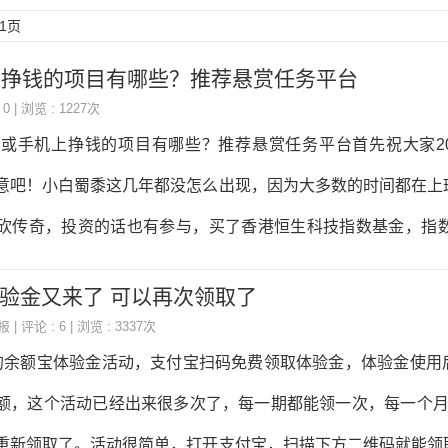
1页
机上挣钱的项目有哪些？推荐悬赏任务平台
 0 | 浏览 : 1227次
网络或手机上挣钱的项目有哪些？推荐悬赏任务平台首先祝大家20
意吧！小白蜀黍这几年都没怎么出现，因为大多数的时间都在上
砍传奇，投资的话也有参与，买了香港恒生科技指数基金，指数从
点赚了点。所谓大力出奇迹嘛，后面又加大了投入，现在恒生科技指
验金又来了 可以再次领取了
0点了，小白蜀黍的裤衩子都要亏没了，就算是仇人，知道小白蜀
报
| 评论 : 6 | 浏览 : 3337次
应该也可以释怀了。再说说网站吧，网站实在是没有了昔日的辉
的余额宝体验金活动，支付宝扫码免费领取体验金，体验金使用
章就能获得流量的时代不复存在了。现在的这些小网站，除非细
额，这个活动已经出来很多次了，每一期都能领一次，每一个月
很难被搜索推荐到前面的页面，获得的流量也少的可怜，所以翻
重新领取了。活动很简单，打开支付宝，扫描下方二维码就能领