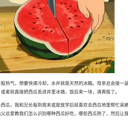
一股热气，想要快速冷却，水井就是天然的冰箱。母亲总会接一
，或者就直接把西瓜丢进井里冰镇，饭后来一块，清爽极了。
多西瓜，我和兄长每到周末或是放学后就喜欢去西瓜地里帮忙采
姑父总爱教我们怎么识别哪种西瓜好吃，哪些西瓜熟了，然后让