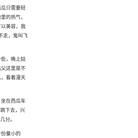
西瓜只需要轻
地里的热气，
可以美容，我
不走，鬼叫飞
一些，晚上姑
姑父这里是不
瓜，看着漫天
，坐在西瓜车
着跳下去，兴
上几分。
个份量小的