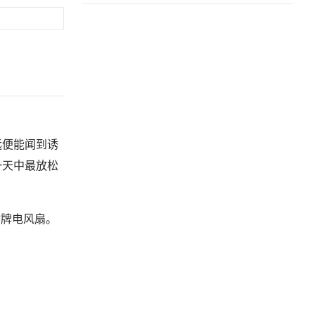
远便能闻到诱
一天中最放松
”牌电风扇。