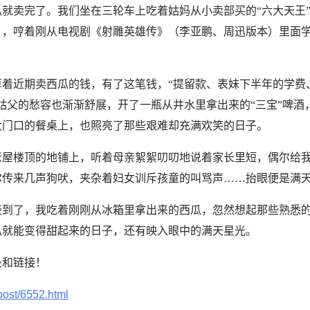
就卖完了。我们坐在三轮车上吃着姑妈从小卖部买的“六大天王
），哼着刚从电视剧《射雕英雄传》（李亚鹏、周迅版本）里面
算着近期卖西瓜的钱，有了这笔钱，“提留款、表妹下半年的学费
姑父的愁容也渐渐舒展，开了一瓶从井水里拿出来的“三宝”啤酒
大门口的餐桌上，也照亮了那些艰难却充满欢笑的日子。
老屋楼顶的地铺上，听着母亲絮絮叨叨地说着家长里短，偶尔给
尔传来几声狗吠，夹杂着妇女训斥孩童的叫骂声……抬眼便是满
经到了，我吃着刚刚从冰箱里拿出来的西瓜，忽然想起那些熟悉
瓜就能变得甜起来的日子，还有映入眼中的满天星光。
处和链接！
post/6552.html