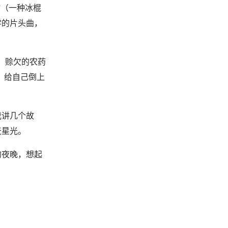
”（一种冰棍
学的片头曲，
、赊欠的农药
，给自己倒上
我讲几个故
天星光。
的夜晚，想起