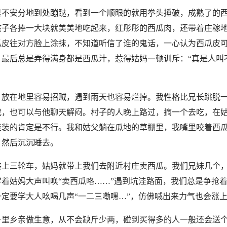
是不安分地到处蹦跶，看到一个顺眼的就用拳头捶破，成熟了的
孩子各捧一大块就美美地吃起来，红彤彤的西瓜肉，还带着庄稼
瓜皮往对方脸上涂抹，不知道听信了谁的鬼话，一心认为西瓜皮
，最后总是弄得满身都是西瓜汁，惹得姑妈一顿训斥：“真是人叫
，放在地里容易招贼，遇到雨天也容易烂掉。我性格比兄长跳脱
我，也可以与他聊天解闷。村子的人晚上路过，摘一个去吃，在
袋装的肯定是不行。我和姑父躺在瓜地的草棚里，我嘴里咬着西
，然后沉沉睡去。
装上三轮车，姑妈就带上我们去附近村庄卖西瓜。我们兄妹几个
着姑妈大声叫唤“卖西瓜咯……”遇到坑洼路面，我们总是争抢
定要学大人吆喝几声“一二三嘞嘿…”，仿佛喊出来力气也会涨
乡里乡亲做生意，从不会缺斤少两，碰到买得多的人一般还会送