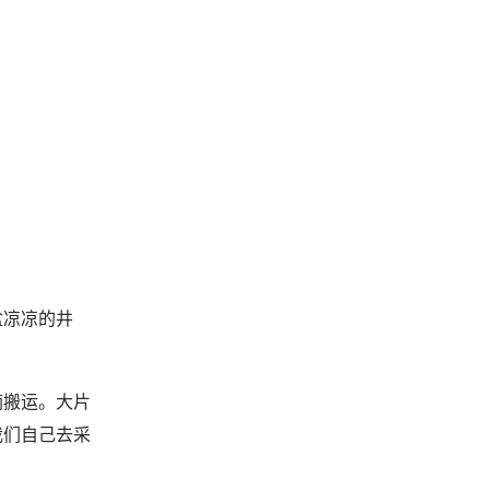
盆凉凉的井
摘搬运。大片
我们自己去采