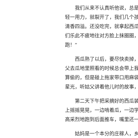
我们从来不认真听他说，总
轻一用力，就裂开了，我们几个
清香四溢。还没吃完，就拿起西
们乐此不疲地往对方脸上抹圈圈
跑！”
西瓜熟了以后，要尽快卖掉
父去瓜地里照看的时候总会带上
算偷的，但是碰上拖家带口用麻
星光，听姑父讲着他儿时的故事
第二天下午把采摘好的西瓜
上摇摇晃晃，一边啃着瓜，一边学
高采烈地跑到后面推车，嘴里还一
姑妈是一个本分的庄稼人，