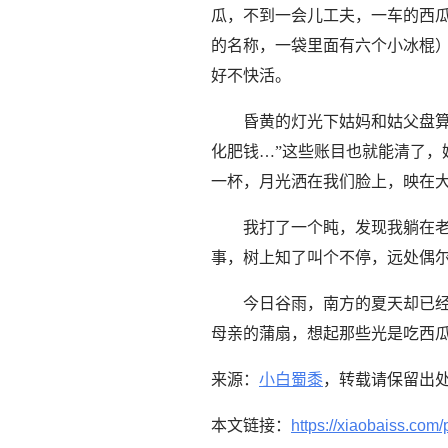
瓜，不到一会儿工夫，一车的西瓜
的名称，一袋里面有六个小冰棍
好不快活。
昏黄的灯光下姑妈和姑父盘
化肥钱…”这些账目也就能清了，
一杯，月光洒在我们脸上，映在
我打了一个盹，发现我躺在
事，树上知了叫个不停，远处偶
今日谷雨，南方的夏天却已
母亲的蒲扇，想起那些光是吃西
来源：
小白蜀黍
，转载请保留出
本文链接：
https://xiaobaiss.com/