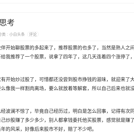
思考
 分类 : 小白头条
评论
伙伴开始聊股票的多起来了，推荐股票的也多了，当然是熟人之
哥给我推荐了一个股票，说拿了四年了，这几天连着四个涨停了
年就有开始炒过股了，可惜都还没尝到股市挣钱的滋味，就迎来了
要么像我一样割肉离场，要么就放着等解套，所以自己后来也就
已经波澜不惊了，毕竟自己经历过，明白是怎么回事，记得有次
自己炒股赚了多少多少，别人都拿钱委托他买股票，感觉就是赚
当年的风采，好像后来股市不好，赔了不少吧。