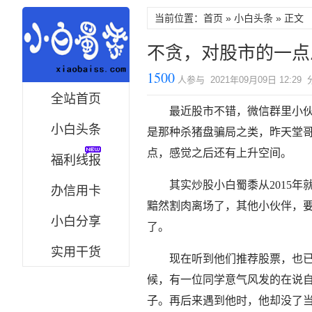
当前位置：首页 »
小白头条
» 正文
不贪，对股市的一点
1500
人参与 2021年09月09日 12:29
全站首页
最近股市不错，微信群里小
小白头条
是那种杀猪盘骗局之类，昨天堂
点，感觉之后还有上升空间。
福利线报
其实炒股小白蜀黍从2015
办信用卡
黯然割肉离场了，其他小伙伴，
小白分享
了。
实用干货
现在听到他们推荐股票，也
候，有一位同学意气风发的在说
子。再后来遇到他时，他却没了