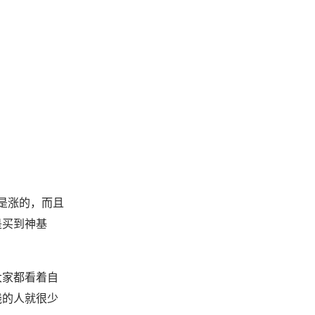
是涨的，而且
是买到神基
。
大家都看着自
钱的人就很少