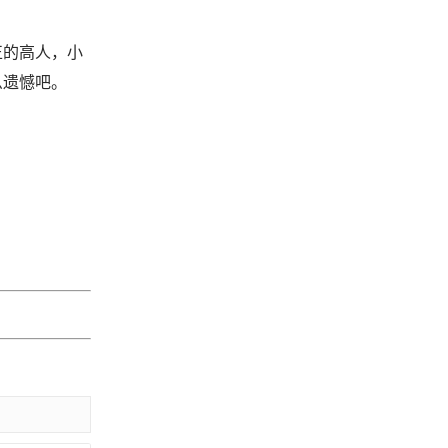
正的高人，小
么遗憾吧。