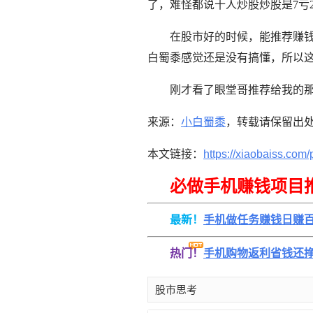
了，难怪都说十人炒股炒股是7亏2
在股市好的时候，能推荐赚
白蜀黍感觉还是没有搞懂，所以
刚才看了眼堂哥推荐给我的
来源：
小白蜀黍
，转载请保留出
本文链接：
https://xiaobaiss.com/
必做手机赚钱项目
最新！
手机做任务赚钱日赚
热门！
手机购物返利省钱还
股市思考