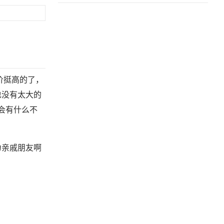
价挺高的了，
也没有太大的
会有什么不
为亲戚朋友啊